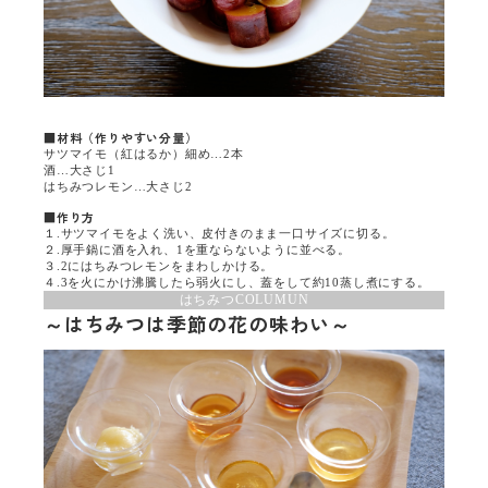
■材料（作りやすい分量）
サツマイモ（紅はるか）細め…2本
酒…大さじ1
はちみつレモン…大さじ2
■作り方
１.サツマイモをよく洗い、皮付きのまま一口サイズに切る。
２.厚手鍋に酒を入れ、1を重ならないように並べる。
３.2にはちみつレモンをまわしかける。
４.3を火にかけ沸騰したら弱火にし、蓋をして約10蒸し煮にする。
はちみつ
COLUMUN
～はちみつは季節の花の味わい～