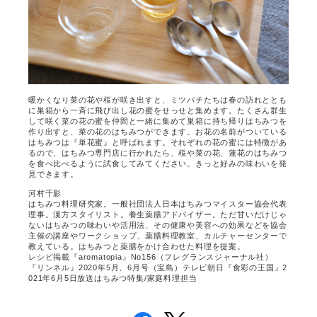
暖かくなり菜の花や桜が咲き出すと、ミツバチたちは春の訪れととも
に巣箱から一斉に飛び出し花の蜜をせっせと集めます。たくさん群生
して咲く菜の花の蜜を仲間と一緒に集めて巣箱に持ち帰りはちみつを
作り出すと、菜の花のはちみつができます。お花の名前がついている
はちみつは『単花蜜』と呼ばれます。それぞれの花の蜜には特徴があ
るので、はちみつ専門店に行かれたら、桜や菜の花、蓮花のはちみつ
を食べ比べるように試食してみてください。きっと好みの味わいを発
見できます。
河村千影
はちみつ料理研究家。一般社団法人日本はちみつマイスター協会代表
理事。漢方スタイリスト。養生薬膳アドバイザー。ただ甘いだけじゃ
ないはちみつの味わいや活用法、その健康や美容への効果などを協会
主催の講座やワークショップ、薬膳料理教室、カルチャーセンターで
教えている。はちみつと薬膳をかけ合わせた料理を提案。
レシピ掲載『
aromatopia
』
No156
（フレグランスジャーナル社）
『リンネル』
2020
年
5
月、
6
月号（宝島）テレビ朝日『食彩の王国』
2
021
年
6
月
5
日放送はちみつ特集
/
家庭料理担当