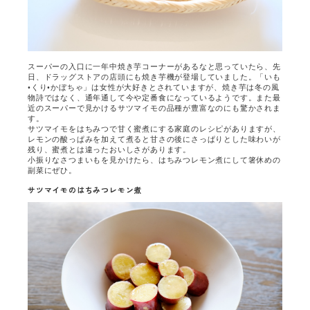
スーパーの入口に一年中焼き芋コーナーがあるなと思っていたら、先
日、ドラッグストアの店頭にも焼き芋機が登場していました。「いも
•くり•かぼちゃ」は女性が大好きとされていますが、焼き芋は冬の風
物詩ではなく、通年通して今や定番食になっているようです。また最
近のスーパーで見かけるサツマイモの品種が豊富なのにも驚かされま
す。
サツマイモをはちみつで甘く蜜煮にする家庭のレシピがありますが、
レモンの酸っぱみを加えて煮ると甘さの後にさっぱりとした味わいが
残り、蜜煮とは違ったおいしさがあります。
小振りなさつまいもを見かけたら、はちみつレモン煮にして箸休めの
副菜にぜひ。
サツマイモのはちみつレモン煮