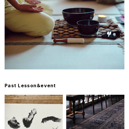
Past Lesson＆event