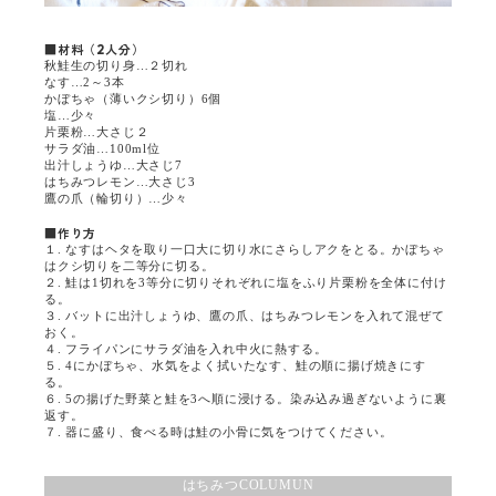
■材料（2人分）
秋鮭生の切り身…２切れ
なす…2～3本
かぼちゃ（薄いクシ切り）6個
塩…少々
片栗粉…大さじ２
サラダ油…100ml位
出汁しょうゆ…大さじ7
はちみつレモン…大さじ3
鷹の爪（輪切り）…少々
■作り方
１. なすはヘタを取り一口大に切り水にさらしアクをとる。かぼちゃ
はクシ切りを二等分に切る。
２. 鮭は1切れを3等分に切りそれぞれに塩をふり片栗粉を全体に付け
る。
３. バットに出汁しょうゆ、鷹の爪、はちみつレモンを入れて混ぜて
おく。
４. フライパンにサラダ油を入れ中火に熱する。
５. 4にかぼちゃ、水気をよく拭いたなす、鮭の順に揚げ焼きにす
る。
６. 5の揚げた野菜と鮭を3へ順に浸ける。染み込み過ぎないように裏
返す。
７. 器に盛り、食べる時は鮭の小骨に気をつけてください。
はちみつ
COLUMUN