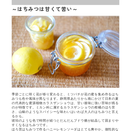
～はちみつは甘くて苦い～
季節ごとに咲く花が移り変わると、ミツバチが花の蜜を集め作るはち
みつも色や風味が異なります。静岡県あたりから南にかけて日本の夏
の代表的な蜜源植物カラスザンショウは、甘い後味に強い苦味が残る
のが特徴です。ミカン科に属するカラスザンショウの柑橘のほろ苦
さ、山椒のようなスパイシーな味わいはいわば大人のはちみつと言え
るかも。
琥珀のような色で時間が経つとだんだんブドウ糖が結晶して固まりや
すくなるはちみつです。
ほろ苦はちみつで作るハニーレモンソーダはとても爽やか。個性的な