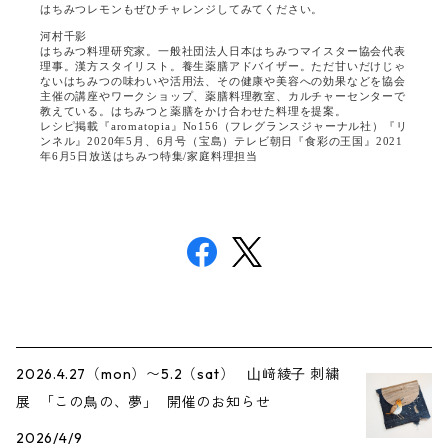
はちみつレモンもぜひチャレンジしてみてください。
河村千影
はちみつ料理研究家。一般社団法人日本はちみつマイスター協会代表
理事。漢方スタイリスト。養生薬膳アドバイザー。ただ甘いだけじゃ
ないはちみつの味わいや活用法、その健康や美容への効果などを協会
主催の講座やワークショップ、薬膳料理教室、カルチャーセンターで
教えている。はちみつと薬膳をかけ合わせた料理を提案。
レシピ掲載『aromatopia』No156（フレグランスジャーナル社）『リ
ンネル』2020年5月、6月号（宝島）テレビ朝日『食彩の王国』2021
年6月5日放送はちみつ特集/家庭料理担当
2026.4.27（mon）〜5.2（sat） ⼭﨑綾⼦ 刺繍
展 「この⿃の、夢」 開催のお知らせ
2026/4/9