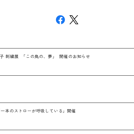
 ⼭﨑綾⼦ 刺繍展 「この⿃の、夢」 開催のお知らせ
木萌個展 「一本のストローが呼吸している」開催